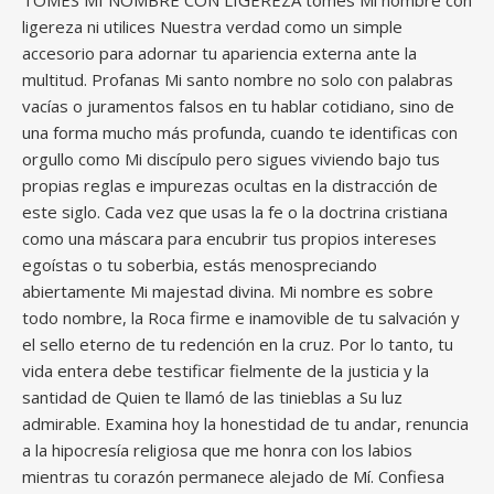
TOMES MI NOMBRE CON LIGEREZA tomes Mi nombre con
ligereza ni utilices Nuestra verdad como un simple
accesorio para adornar tu apariencia externa ante la
multitud. Profanas Mi santo nombre no solo con palabras
vacías o juramentos falsos en tu hablar cotidiano, sino de
una forma mucho más profunda, cuando te identificas con
orgullo como Mi discípulo pero sigues viviendo bajo tus
propias reglas e impurezas ocultas en la distracción de
este siglo. Cada vez que usas la fe o la doctrina cristiana
como una máscara para encubrir tus propios intereses
egoístas o tu soberbia, estás menospreciando
abiertamente Mi majestad divina. Mi nombre es sobre
todo nombre, la Roca firme e inamovible de tu salvación y
el sello eterno de tu redención en la cruz. Por lo tanto, tu
vida entera debe testificar fielmente de la justicia y la
santidad de Quien te llamó de las tinieblas a Su luz
admirable. Examina hoy la honestidad de tu andar, renuncia
a la hipocresía religiosa que me honra con los labios
mientras tu corazón permanece alejado de Mí. Confiesa