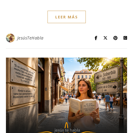
LEER MÁS
JesúsTeHabla