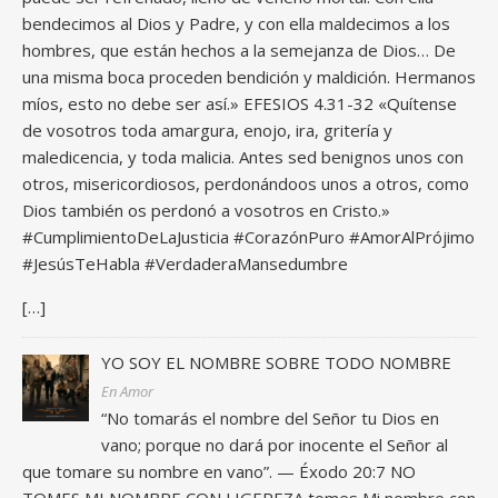
bendecimos al Dios y Padre, y con ella maldecimos a los
hombres, que están hechos a la semejanza de Dios… De
una misma boca proceden bendición y maldición. Hermanos
míos, esto no debe ser así.» EFESIOS 4.31-32 «Quítense
de vosotros toda amargura, enojo, ira, gritería y
maledicencia, y toda malicia. Antes sed benignos unos con
otros, misericordiosos, perdonándoos unos a otros, como
Dios también os perdonó a vosotros en Cristo.»
#CumplimientoDeLaJusticia #CorazónPuro #AmorAlPrójimo
#JesúsTeHabla #VerdaderaMansedumbre
[…]
YO SOY EL NOMBRE SOBRE TODO NOMBRE
En Amor
“No tomarás el nombre del Señor tu Dios en
vano; porque no dará por inocente el Señor al
que tomare su nombre en vano”. — Éxodo 20:7 NO