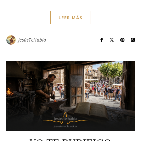
LEER MÁS
JesúsTeHabla