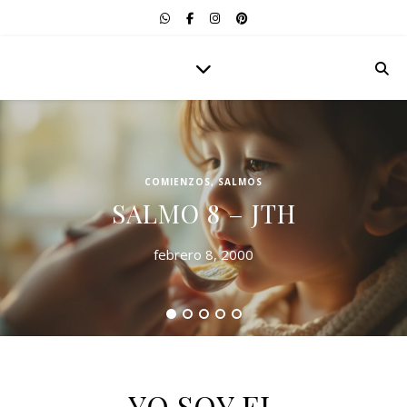
COMIENZOS
,
SALMOS
SALMO 8 – JTH
febrero 8, 2000
YO SOY EL