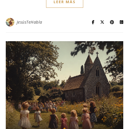
LEER MÁS
JesúsTeHabla