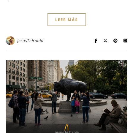
LEER MÁS
JesúsTeHabla