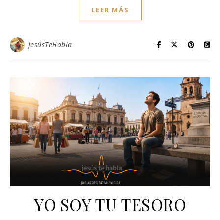
LEER MÁS
JesúsTeHabla
​YO SOY TU TESORO