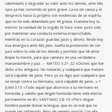
calumniarlo o degradar su valor ante los demás, ante Mis
ojos ya has cometido un juicio grave. La ira sin causa y el
desprecio hacia tu prójimo son evidencias de un espíritu
que no ha sido ablandado por Mi gracia. Examina hoy tu
interior: la vanidad de tu orgullo te hace creer justo solo
por mantener una conducta externa irreprochable,
mientras en tu corazón guardas juicio y altivez. Rinde hoy
esa amargura ante Mis pies. Suelta la pretensión de ser
juez sobre la vida de los demás y permite que Mi amor
limpie tu mente, para que camines en una verdadera
mansedumbre y paz. -.- MATEO 5.21-22 «Oísteis que fue
dicho a los antiguos: No matarás; y cualquiera que matare
será culpable de juicio. Pero yo os digo que cualquiera que
se enoje contra su hermano, será culpable de juicio…» 1
JUAN 3.15 «Todo aquel que aborrece a su hermano es
homicida; y sabéis que ningún homicida tiene vida eterna
permanente en él.» SANTIAGO 3.8-10 «Pero ningún
hombre puede domar la lengua, que es un mal que no
puede ser refrenado, lleno de veneno mortal. Con ella