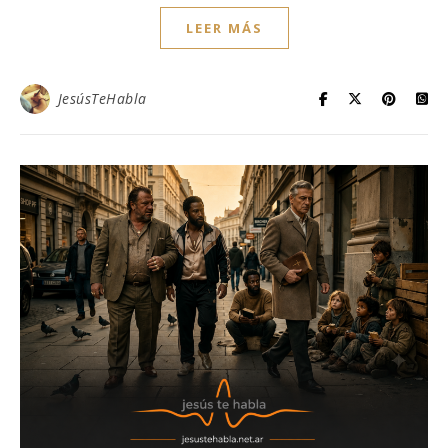
LEER MÁS
JesúsTeHabla