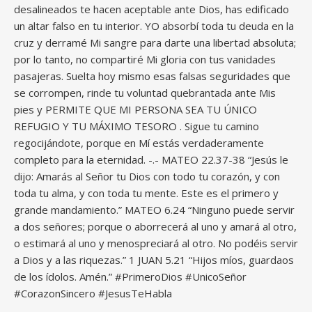
desalineados te hacen aceptable ante Dios, has edificado
un altar falso en tu interior. YO absorbí toda tu deuda en la
cruz y derramé Mi sangre para darte una libertad absoluta;
por lo tanto, no compartiré Mi gloria con tus vanidades
pasajeras. Suelta hoy mismo esas falsas seguridades que
se corrompen, rinde tu voluntad quebrantada ante Mis
pies y PERMITE QUE MI PERSONA SEA TU ÚNICO
REFUGIO Y TU MÁXIMO TESORO . Sigue tu camino
regocijándote, porque en Mí estás verdaderamente
completo para la eternidad. -.- MATEO 22.37-38 “Jesús le
dijo: Amarás al Señor tu Dios con todo tu corazón, y con
toda tu alma, y con toda tu mente. Este es el primero y
grande mandamiento.” MATEO 6.24 “Ninguno puede servir
a dos señores; porque o aborrecerá al uno y amará al otro,
o estimará al uno y menospreciará al otro. No podéis servir
a Dios y a las riquezas.” 1 JUAN 5.21 “Hijos míos, guardaos
de los ídolos. Amén.” #PrimeroDios #UnicoSeñor
#CorazonSincero #JesusTeHabla