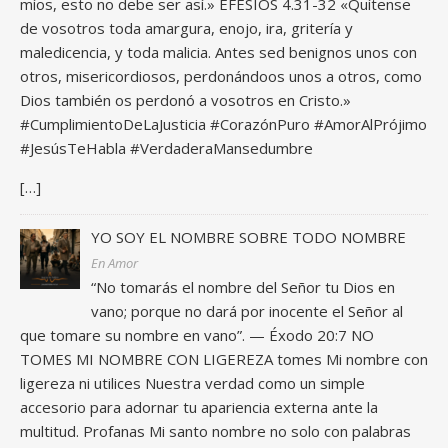
míos, esto no debe ser así.» EFESIOS 4.31-32 «Quítense
de vosotros toda amargura, enojo, ira, gritería y
maledicencia, y toda malicia. Antes sed benignos unos con
otros, misericordiosos, perdonándoos unos a otros, como
Dios también os perdonó a vosotros en Cristo.»
#CumplimientoDeLaJusticia #CorazónPuro #AmorAlPrójimo
#JesúsTeHabla #VerdaderaMansedumbre
[…]
YO SOY EL NOMBRE SOBRE TODO NOMBRE
En Amor
“No tomarás el nombre del Señor tu Dios en
vano; porque no dará por inocente el Señor al
que tomare su nombre en vano”. — Éxodo 20:7 NO
TOMES MI NOMBRE CON LIGEREZA tomes Mi nombre con
ligereza ni utilices Nuestra verdad como un simple
accesorio para adornar tu apariencia externa ante la
multitud. Profanas Mi santo nombre no solo con palabras