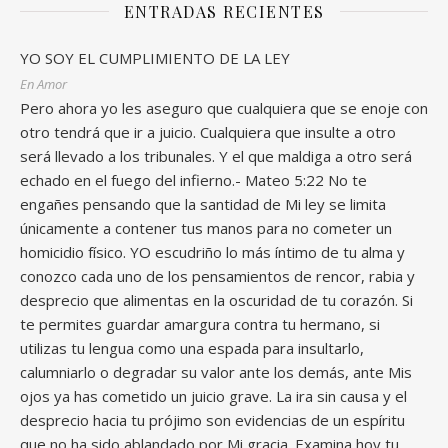
ENTRADAS RECIENTES
YO SOY EL CUMPLIMIENTO DE LA LEY
En Amor
Pero ahora yo les aseguro que cualquiera que se enoje con
otro tendrá que ir a juicio. Cualquiera que insulte a otro
será llevado a los tribunales. Y el que maldiga a otro será
echado en el fuego del infierno.- Mateo 5:22 No te
engañes pensando que la santidad de Mi ley se limita
únicamente a contener tus manos para no cometer un
homicidio físico. YO escudriño lo más íntimo de tu alma y
conozco cada uno de los pensamientos de rencor, rabia y
desprecio que alimentas en la oscuridad de tu corazón. Si
te permites guardar amargura contra tu hermano, si
utilizas tu lengua como una espada para insultarlo,
calumniarlo o degradar su valor ante los demás, ante Mis
ojos ya has cometido un juicio grave. La ira sin causa y el
desprecio hacia tu prójimo son evidencias de un espíritu
que no ha sido ablandado por Mi gracia. Examina hoy tu