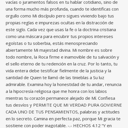
vacías o juramentos falsos en tu hablar cotidiano, sino de
una forma mucho más profunda, cuando te identificas con
orgullo como Mi discípulo pero sigues viviendo bajo tus
propias reglas e impurezas ocultas en la distracción de
este siglo. Cada vez que usas la fe o la doctrina cristiana
como una máscara para encubrir tus propios intereses
egoístas o tu soberbia, estás menospreciando
abiertamente Mi majestad divina. Mi nombre es sobre
todo nombre, la Roca firme e inamovible de tu salvación y
el sello eterno de tu redención en la cruz. Por lo tanto, tu
vida entera debe testificar fielmente de la justicia y la
santidad de Quien te llamó de las tinieblas a Su luz
admirable. Examina hoy la honestidad de tu andar, renuncia
a la hipocresía religiosa que me honra con los labios
mientras tu corazón permanece alejado de Mí. Confiesa
tus desvíos y PERMITE QUE MI VERDAD PURA GOVIERNE
CADA UNO DE TUS PENSAMIENTOS, palabras y actitudes
en lo secreto. Camina en perfecta paz, porque Mi gracia te
sostiene con poder inagotable. -.- HECHOS 4.12 “Y en