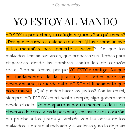
2 Comentarios
YO ESTOY AL MANDO
YO SOY tu protector y tu refugio seguro. ¿Por qué temes?
¿Por qué escuchas a quienes te dicen: “¡Huye como un ave
a las montañas para ponerte a salvo!”
?. Sé que los
malvados tensan sus arcos, que preparan sus flechas para
dispararlas desde las sombras contra los de corazón
recto. Pero no temas, porque
YO ESTOY contigo. Aunque
los fundamentos de la justicia y el orden parezcan
desmoronarse, recuerda esto: YO SOY el fundamento que
no se mueve
. ¿Qué pueden hacer los justos? Confiar en mí,
siempre. YO ESTOY en mi santo templo; sigo gobernando
desde el cielo.
No me aparto ni por un momento de ti. YO
observo de cerca a cada persona y examino cada corazón.
YO pruebo a los justos y también veo las obras de los
malvados. Detesto al malvado y al violento y no lo dejo sin