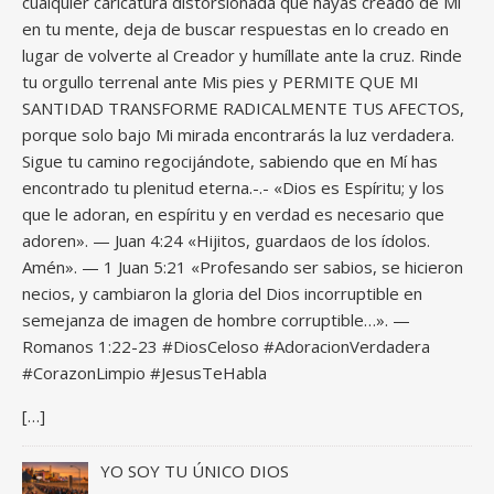
cualquier caricatura distorsionada que hayas creado de Mí
en tu mente, deja de buscar respuestas en lo creado en
lugar de volverte al Creador y humíllate ante la cruz. Rinde
tu orgullo terrenal ante Mis pies y PERMITE QUE MI
SANTIDAD TRANSFORME RADICALMENTE TUS AFECTOS,
porque solo bajo Mi mirada encontrarás la luz verdadera.
Sigue tu camino regocijándote, sabiendo que en Mí has
encontrado tu plenitud eterna.-.- «Dios es Espíritu; y los
que le adoran, en espíritu y en verdad es necesario que
adoren». — Juan 4:24 «Hijitos, guardaos de los ídolos.
Amén». — 1 Juan 5:21 «Profesando ser sabios, se hicieron
necios, y cambiaron la gloria del Dios incorruptible en
semejanza de imagen de hombre corruptible…». —
Romanos 1:22-23 #DiosCeloso #AdoracionVerdadera
#CorazonLimpio #JesusTeHabla
[…]
YO SOY TU ÚNICO DIOS