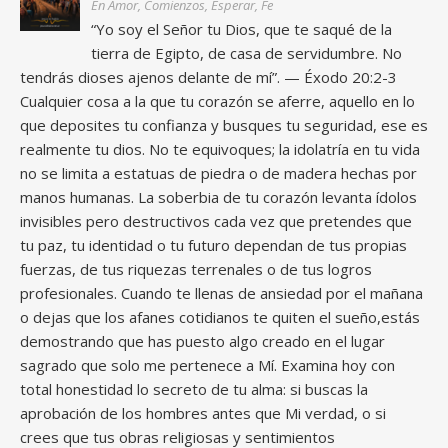
En Amor, Comienzos, Esperar, Fe
“Yo soy el Señor tu Dios, que te saqué de la
tierra de Egipto, de casa de servidumbre. No
tendrás dioses ajenos delante de mí”. — Éxodo 20:2-3
Cualquier cosa a la que tu corazón se aferre, aquello en lo
que deposites tu confianza y busques tu seguridad, ese es
realmente tu dios. No te equivoques; la idolatría en tu vida
no se limita a estatuas de piedra o de madera hechas por
manos humanas. La soberbia de tu corazón levanta ídolos
invisibles pero destructivos cada vez que pretendes que
tu paz, tu identidad o tu futuro dependan de tus propias
fuerzas, de tus riquezas terrenales o de tus logros
profesionales. Cuando te llenas de ansiedad por el mañana
o dejas que los afanes cotidianos te quiten el sueño,estás
demostrando que has puesto algo creado en el lugar
sagrado que solo me pertenece a Mí. Examina hoy con
total honestidad lo secreto de tu alma: si buscas la
aprobación de los hombres antes que Mi verdad, o si
crees que tus obras religiosas y sentimientos