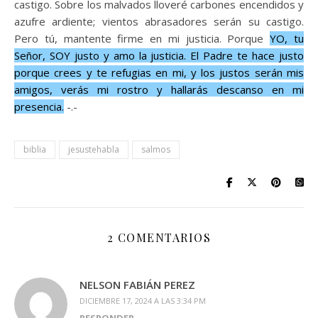
castigo. Sobre los malvados lloveré carbones encendidos y
azufre ardiente; vientos abrasadores serán su castigo.
Pero tú, mantente firme en mi justicia. Porque
YO, tu
Señor, SOY justo y amo la justicia. El Padre te hace justo
porque crees y te refugias en mi, y los justos serán mis
amigos, verás mi rostro y hallarás descanso en mi
presencia.
-.-
biblia
jesustehabla
salmos
2 COMENTARIOS
NELSON FABIÁN PEREZ
DICIEMBRE 17, 2024 A LAS 3:34 PM