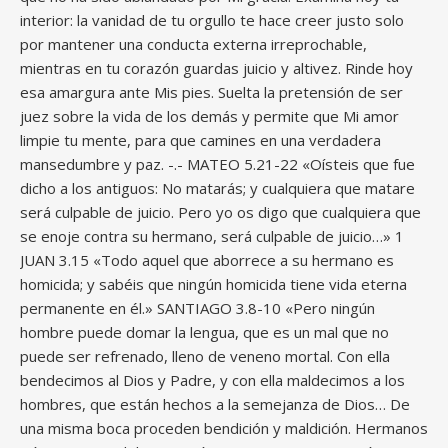
interior: la vanidad de tu orgullo te hace creer justo solo
por mantener una conducta externa irreprochable,
mientras en tu corazón guardas juicio y altivez. Rinde hoy
esa amargura ante Mis pies. Suelta la pretensión de ser
juez sobre la vida de los demás y permite que Mi amor
limpie tu mente, para que camines en una verdadera
mansedumbre y paz. -.- MATEO 5.21-22 «Oísteis que fue
dicho a los antiguos: No matarás; y cualquiera que matare
será culpable de juicio. Pero yo os digo que cualquiera que
se enoje contra su hermano, será culpable de juicio…» 1
JUAN 3.15 «Todo aquel que aborrece a su hermano es
homicida; y sabéis que ningún homicida tiene vida eterna
permanente en él.» SANTIAGO 3.8-10 «Pero ningún
hombre puede domar la lengua, que es un mal que no
puede ser refrenado, lleno de veneno mortal. Con ella
bendecimos al Dios y Padre, y con ella maldecimos a los
hombres, que están hechos a la semejanza de Dios… De
una misma boca proceden bendición y maldición. Hermanos