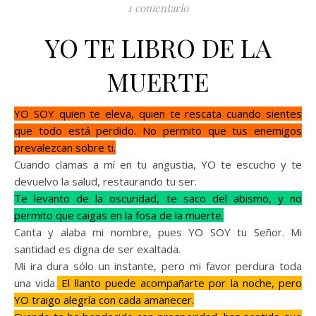
1 comentario
YO TE LIBRO DE LA
MUERTE
YO SOY quien te eleva, quien te rescata cuando sientes
que todo está perdido. No permito que tus enemigos
prevalezcan sobre ti.
Cuando clamas a mí en tu angustia, YO te escucho y te
devuelvo la salud, restaurando tu ser.
Te levanto de la oscuridad, te saco del abismo, y no
permito que caigas en la fosa de la muerte.
Canta y alaba mi nombre, pues YO SOY tu Señor. Mi
santidad es digna de ser exaltada.
Mi ira dura sólo un instante, pero mi favor perdura toda
una vida.
El llanto puede acompañarte por la noche, pero
YO traigo alegría con cada amanecer.