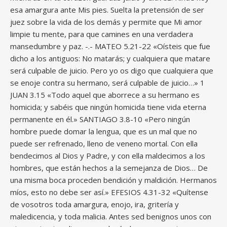
esa amargura ante Mis pies. Suelta la pretensión de ser
juez sobre la vida de los demás y permite que Mi amor
limpie tu mente, para que camines en una verdadera
mansedumbre y paz. -.- MATEO 5.21-22 «Oísteis que fue
dicho a los antiguos: No matarás; y cualquiera que matare
será culpable de juicio. Pero yo os digo que cualquiera que
se enoje contra su hermano, será culpable de juicio…» 1
JUAN 3.15 «Todo aquel que aborrece a su hermano es
homicida; y sabéis que ningún homicida tiene vida eterna
permanente en él.» SANTIAGO 3.8-10 «Pero ningún
hombre puede domar la lengua, que es un mal que no
puede ser refrenado, lleno de veneno mortal. Con ella
bendecimos al Dios y Padre, y con ella maldecimos a los
hombres, que están hechos a la semejanza de Dios… De
una misma boca proceden bendición y maldición. Hermanos
míos, esto no debe ser así.» EFESIOS 4.31-32 «Quítense
de vosotros toda amargura, enojo, ira, gritería y
maledicencia, y toda malicia. Antes sed benignos unos con