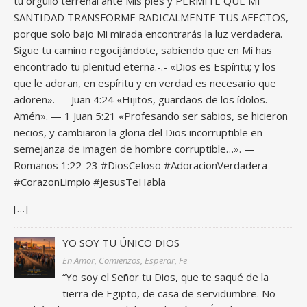
tu orgullo terrenal ante Mis pies y PERMITE QUE MI
SANTIDAD TRANSFORME RADICALMENTE TUS AFECTOS,
porque solo bajo Mi mirada encontrarás la luz verdadera.
Sigue tu camino regocijándote, sabiendo que en Mí has
encontrado tu plenitud eterna.-.- «Dios es Espíritu; y los
que le adoran, en espíritu y en verdad es necesario que
adoren». — Juan 4:24 «Hijitos, guardaos de los ídolos.
Amén». — 1 Juan 5:21 «Profesando ser sabios, se hicieron
necios, y cambiaron la gloria del Dios incorruptible en
semejanza de imagen de hombre corruptible…». —
Romanos 1:22-23 #DiosCeloso #AdoracionVerdadera
#CorazonLimpio #JesusTeHabla
[…]
YO SOY TU ÚNICO DIOS
En Amor, Comienzos, Esperar, Fe
“Yo soy el Señor tu Dios, que te saqué de la
tierra de Egipto, de casa de servidumbre. No