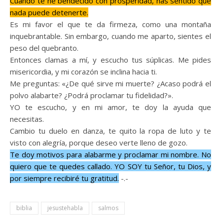
Cuando te he bendecido con prosperidad, has sentido que
nada puede detenerte.
Es mi favor el que te da firmeza, como una montaña
inquebrantable. Sin embargo, cuando me aparto, sientes el
peso del quebranto.
Entonces clamas a mí, y escucho tus súplicas. Me pides
misericordia, y mi corazón se inclina hacia ti.
Me preguntas: «¿De qué sirve mi muerte? ¿Acaso podrá el
polvo alabarte? ¿Podrá proclamar tu fidelidad?».
YO te escucho, y en mi amor, te doy la ayuda que
necesitas.
Cambio tu duelo en danza, te quito la ropa de luto y te
visto con alegría, porque deseo verte lleno de gozo.
Te doy motivos para alabarme y proclamar mi nombre. No
quiero que te quedes callado. YO SOY tu Señor, tu Dios, y
por siempre recibiré tu gratitud.
-.-
biblia
jesustehabla
salmos