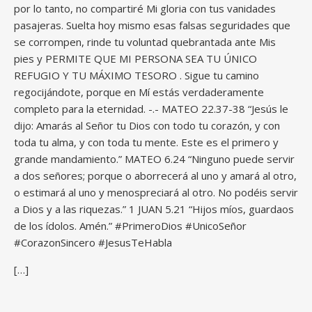
por lo tanto, no compartiré Mi gloria con tus vanidades
pasajeras. Suelta hoy mismo esas falsas seguridades que
se corrompen, rinde tu voluntad quebrantada ante Mis
pies y PERMITE QUE MI PERSONA SEA TU ÚNICO
REFUGIO Y TU MÁXIMO TESORO . Sigue tu camino
regocijándote, porque en Mí estás verdaderamente
completo para la eternidad. -.- MATEO 22.37-38 “Jesús le
dijo: Amarás al Señor tu Dios con todo tu corazón, y con
toda tu alma, y con toda tu mente. Este es el primero y
grande mandamiento.” MATEO 6.24 “Ninguno puede servir
a dos señores; porque o aborrecerá al uno y amará al otro,
o estimará al uno y menospreciará al otro. No podéis servir
a Dios y a las riquezas.” 1 JUAN 5.21 “Hijos míos, guardaos
de los ídolos. Amén.” #PrimeroDios #UnicoSeñor
#CorazonSincero #JesusTeHabla
[…]