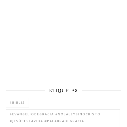
ETIQUETAS
#BIBLIS
#EVANGELIODEGRACIA #NOLALEYSINOCRISTO
#JESÚSESLAVIDA #PALABRADEGRACIA