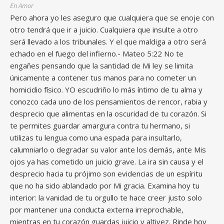
En Amor
Pero ahora yo les aseguro que cualquiera que se enoje con
otro tendrá que ir a juicio. Cualquiera que insulte a otro
será llevado a los tribunales. Y el que maldiga a otro será
echado en el fuego del infierno.- Mateo 5:22 No te
engañes pensando que la santidad de Mi ley se limita
únicamente a contener tus manos para no cometer un
homicidio físico. YO escudriño lo más íntimo de tu alma y
conozco cada uno de los pensamientos de rencor, rabia y
desprecio que alimentas en la oscuridad de tu corazón. Si
te permites guardar amargura contra tu hermano, si
utilizas tu lengua como una espada para insultarlo,
calumniarlo o degradar su valor ante los demás, ante Mis
ojos ya has cometido un juicio grave. La ira sin causa y el
desprecio hacia tu prójimo son evidencias de un espíritu
que no ha sido ablandado por Mi gracia. Examina hoy tu
interior: la vanidad de tu orgullo te hace creer justo solo
por mantener una conducta externa irreprochable,
mientras en tu corazón guardas juicio y altivez. Rinde hoy