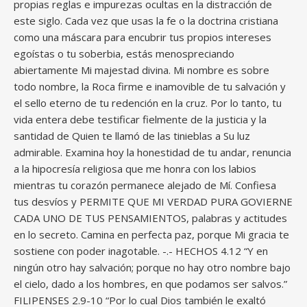
propias reglas e impurezas ocultas en la distracción de
este siglo. Cada vez que usas la fe o la doctrina cristiana
como una máscara para encubrir tus propios intereses
egoístas o tu soberbia, estás menospreciando
abiertamente Mi majestad divina. Mi nombre es sobre
todo nombre, la Roca firme e inamovible de tu salvación y
el sello eterno de tu redención en la cruz. Por lo tanto, tu
vida entera debe testificar fielmente de la justicia y la
santidad de Quien te llamó de las tinieblas a Su luz
admirable. Examina hoy la honestidad de tu andar, renuncia
a la hipocresía religiosa que me honra con los labios
mientras tu corazón permanece alejado de Mí. Confiesa
tus desvíos y PERMITE QUE MI VERDAD PURA GOVIERNE
CADA UNO DE TUS PENSAMIENTOS, palabras y actitudes
en lo secreto. Camina en perfecta paz, porque Mi gracia te
sostiene con poder inagotable. -.- HECHOS 4.12 “Y en
ningún otro hay salvación; porque no hay otro nombre bajo
el cielo, dado a los hombres, en que podamos ser salvos.”
FILIPENSES 2.9-10 “Por lo cual Dios también le exaltó