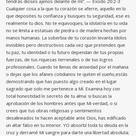
tendrás dioses ajenos delante de mí”. — Éxodo 20:2-3
Cualquier cosa a la que tu corazón se aferre, aquello en lo
que deposites tu confianza y busques tu seguridad, ese es
realmente tu dios. No te equivoques; la idolatría en tu vida
no se limita a estatuas de piedra o de madera hechas por
manos humanas. La soberbia de tu corazón levanta ídolos
invisibles pero destructivos cada vez que pretendes que
tu paz, tu identidad o tu futuro dependan de tus propias
fuerzas, de tus riquezas terrenales o de tus logros
profesionales. Cuando te llenas de ansiedad por el mañana
o dejas que los afanes cotidianos te quiten el sueño,estás
demostrando que has puesto algo creado en el lugar
sagrado que solo me pertenece a Mí. Examina hoy con
total honestidad lo secreto de tu alma: si buscas la
aprobación de los hombres antes que Mi verdad, o si
crees que tus obras religiosas y sentimientos
desalineados te hacen aceptable ante Dios, has edificado
un altar falso en tu interior. YO absorbí toda tu deuda en la
cruz y derramé Mi sangre para darte una libertad absoluta;