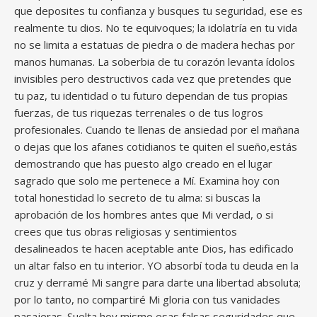
que deposites tu confianza y busques tu seguridad, ese es
realmente tu dios. No te equivoques; la idolatría en tu vida
no se limita a estatuas de piedra o de madera hechas por
manos humanas. La soberbia de tu corazón levanta ídolos
invisibles pero destructivos cada vez que pretendes que
tu paz, tu identidad o tu futuro dependan de tus propias
fuerzas, de tus riquezas terrenales o de tus logros
profesionales. Cuando te llenas de ansiedad por el mañana
o dejas que los afanes cotidianos te quiten el sueño,estás
demostrando que has puesto algo creado en el lugar
sagrado que solo me pertenece a Mí. Examina hoy con
total honestidad lo secreto de tu alma: si buscas la
aprobación de los hombres antes que Mi verdad, o si
crees que tus obras religiosas y sentimientos
desalineados te hacen aceptable ante Dios, has edificado
un altar falso en tu interior. YO absorbí toda tu deuda en la
cruz y derramé Mi sangre para darte una libertad absoluta;
por lo tanto, no compartiré Mi gloria con tus vanidades
pasajeras. Suelta hoy mismo esas falsas seguridades que