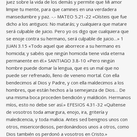
juez sobre la vida de los demás y permite que Mi amor
limpie tu mente, para que camines en una verdadera
mansedumbre y paz. -.- MATEO 5.21-22 «Oísteis que fue
dicho a los antiguos: No matarás; y cualquiera que matare
será culpable de juicio. Pero yo os digo que cualquiera que
se enoje contra su hermano, será culpable de juicio…» 1
JUAN 3.15 «Todo aquel que aborrece a su hermano es
homicida; y sabéis que ningún homicida tiene vida eterna
permanente en él.» SANTIAGO 3.8-10 «Pero ningún
hombre puede domar la lengua, que es un mal que no
puede ser refrenado, lleno de veneno mortal. Con ella
bendecimos al Dios y Padre, y con ella maldecimos a los
hombres, que están hechos a la semejanza de Dios… De
una misma boca proceden bendición y maldición. Hermanos
míos, esto no debe ser así.» EFESIOS 4.31-32 «Quítense
de vosotros toda amargura, enojo, ira, gritería y
maledicencia, y toda malicia. Antes sed benignos unos con
otros, misericordiosos, perdonándoos unos a otros, como
Dios también os perdonó a vosotros en Cristo.»