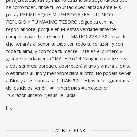
se corrompen, rinde tu voluntad quebrantada ante Mis
pies y PERMITE QUE MI PERSONA SEA TU ÚNICO
REFUGIO Y TU MÁXIMO TESORO . Sigue tu camino
regocijándote, porque en Mí estás verdaderamente
completo para la eternidad. -.- MATEO 22.37-38 “Jesús le
dijo: Amarás al Señor tu Dios con todo tu corazón, y con
toda tu alma, y con toda tu mente. Este es el primero y
grande mandamiento.” MATEO 6.24 “Ninguno puede servir
a dos señores; porque o aborrecerá al uno y amará al otro,
o estimará al uno y menospreciará al otro. No podéis servir
a Dios y a las riquezas.” 1 JUAN 5.21 “Hijos míos, guardaos
de los ídolos. Amén.” #PrimeroDios #UnicoSeñor
#CorazonSincero #JesusTeHabla
[…]
CATEGORIAS