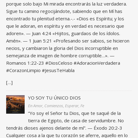
porque solo bajo Mi mirada encontrarás la luz verdadera.
Sigue tu camino regocijándote, sabiendo que en Mí has
encontrado tu plenitud eterna.-.- «Dios es Espíritu; y los
que le adoran, en espíritu y en verdad es necesario que
adoren». — Juan 4:24 «Hijitos, guardaos de los ídolos.
Amén». — 1 Juan 5:21 «Profesando ser sabios, se hicieron
necios, y cambiaron la gloria del Dios incorruptible en
semejanza de imagen de hombre corruptible…». —
Romanos 1:22-23 #DiosCeloso #AdoracionVerdadera
#CorazonLimpio #JesusTeHabla
[…]
YO SOY TU ÚNICO DIOS
En Amor, Comienzos, Esperar, Fe
“Yo soy el Señor tu Dios, que te saqué de la
tierra de Egipto, de casa de servidumbre. No
tendrás dioses ajenos delante de mí”. — Éxodo 20:2-3
Cualquier cosa a la que tu corazón se aferre, aquello en lo