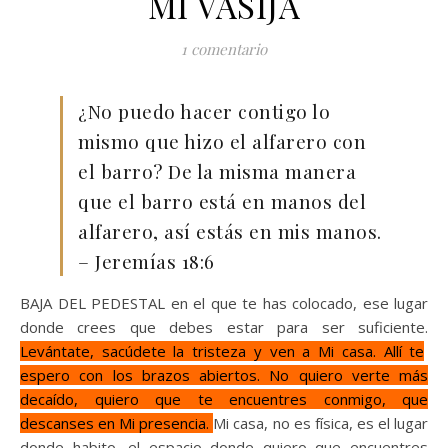
MI VASIJA
1 comentario
¿No puedo hacer contigo lo
mismo que hizo el alfarero con
el barro? De la misma manera
que el barro está en manos del
alfarero, así estás en mis manos.
– Jeremías 18:6
BAJA DEL PEDESTAL en el que te has colocado, ese lugar
donde crees que debes estar para ser suficiente.
Levántate, sacúdete la tristeza y ven a Mi casa. Allí te
espero con los brazos abiertos. No quiero verte más
decaído, quiero que te encuentres conmigo, que
descanses en Mi presencia.
Mi casa, no es física, es el lugar
donde habito, el espacio donde quiero que encuentres