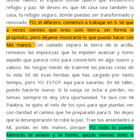
refugio y paz. Mi deseo es que Mi casa sea también tu
casa, tu refugio seguro, donde puedas ser transformado y
renovado.
YO, el Alfarero, comienzo a trabajar en ti. Sé que
a veces sientes que eres solo tierra, sin forma ni
propósito, pero déjame mostrarte lo que puedo hacer con
Mis manos.
Con cuidado separo la tierra de la arcilla,
remuevo las impurezas que te impiden avanzar y tomo
aquello que parece roto para convertirlo en algo nuevo y
valioso. No tengas miedo de traerme las piezas rotas de
tu vida. Sé de esas heridas que has cargado por tanto
tiempo, pero YO ESTOY aquí para sanarlas. En Mi taller,
puedo hacerte nuevo. Si la vasija se echa a perder, no
temas: siempre te doy otra oportunidad. Te lavo con Mi
Palabra, te quito el velo de los ojos para que puedas ver
con claridad el camino que he preparado para ti. No dejes
que la desesperación te robe la paz. Trae tus ansiedades a
Mí, ponlas en Mis manos, porque
YO todo lo puedo.
Mientras te amaso y te formo, quizás sientas dolor o