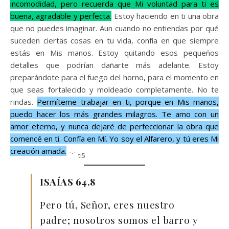
incomodidad, pero recuerda que Mi voluntad para ti es
buena, agradable y perfecta.
Estoy haciendo en ti una obra
que no puedes imaginar. Aun cuando no entiendas por qué
suceden ciertas cosas en tu vida, confía en que siempre
estás en Mis manos. Estoy quitando esos pequeños
detalles que podrían dañarte más adelante. Estoy
preparándote para el fuego del horno, para el momento en
que seas fortalecido y moldeado completamente. No te
rindas.
Permíteme trabajar en ti, porque en Mis manos,
puedo hacer los más grandes milagros. Te amo con un
amor eterno, y nunca dejaré de perfeccionar la obra que
comencé en ti. Confía en Mí. Yo soy el Alfarero, y tú eres Mi
creación amada.
-.-
ti5
ISAÍAS 64.8
Pero tú, Señor, eres nuestro
padre; nosotros somos el barro y