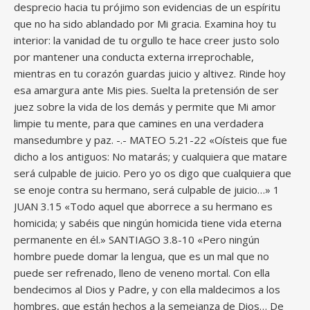
desprecio hacia tu prójimo son evidencias de un espíritu
que no ha sido ablandado por Mi gracia. Examina hoy tu
interior: la vanidad de tu orgullo te hace creer justo solo
por mantener una conducta externa irreprochable,
mientras en tu corazón guardas juicio y altivez. Rinde hoy
esa amargura ante Mis pies. Suelta la pretensión de ser
juez sobre la vida de los demás y permite que Mi amor
limpie tu mente, para que camines en una verdadera
mansedumbre y paz. -.- MATEO 5.21-22 «Oísteis que fue
dicho a los antiguos: No matarás; y cualquiera que matare
será culpable de juicio. Pero yo os digo que cualquiera que
se enoje contra su hermano, será culpable de juicio…» 1
JUAN 3.15 «Todo aquel que aborrece a su hermano es
homicida; y sabéis que ningún homicida tiene vida eterna
permanente en él.» SANTIAGO 3.8-10 «Pero ningún
hombre puede domar la lengua, que es un mal que no
puede ser refrenado, lleno de veneno mortal. Con ella
bendecimos al Dios y Padre, y con ella maldecimos a los
hombres, que están hechos a la semejanza de Dios… De