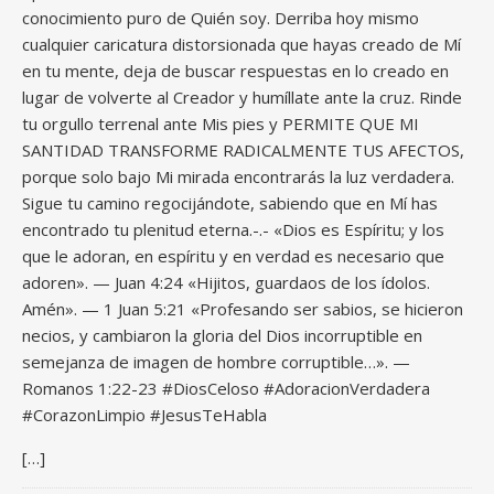
conocimiento puro de Quién soy. Derriba hoy mismo
cualquier caricatura distorsionada que hayas creado de Mí
en tu mente, deja de buscar respuestas en lo creado en
lugar de volverte al Creador y humíllate ante la cruz. Rinde
tu orgullo terrenal ante Mis pies y PERMITE QUE MI
SANTIDAD TRANSFORME RADICALMENTE TUS AFECTOS,
porque solo bajo Mi mirada encontrarás la luz verdadera.
Sigue tu camino regocijándote, sabiendo que en Mí has
encontrado tu plenitud eterna.-.- «Dios es Espíritu; y los
que le adoran, en espíritu y en verdad es necesario que
adoren». — Juan 4:24 «Hijitos, guardaos de los ídolos.
Amén». — 1 Juan 5:21 «Profesando ser sabios, se hicieron
necios, y cambiaron la gloria del Dios incorruptible en
semejanza de imagen de hombre corruptible…». —
Romanos 1:22-23 #DiosCeloso #AdoracionVerdadera
#CorazonLimpio #JesusTeHabla
[…]