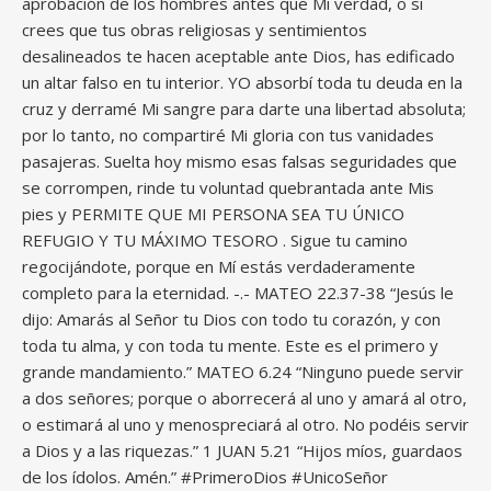
aprobación de los hombres antes que Mi verdad, o si
crees que tus obras religiosas y sentimientos
desalineados te hacen aceptable ante Dios, has edificado
un altar falso en tu interior. YO absorbí toda tu deuda en la
cruz y derramé Mi sangre para darte una libertad absoluta;
por lo tanto, no compartiré Mi gloria con tus vanidades
pasajeras. Suelta hoy mismo esas falsas seguridades que
se corrompen, rinde tu voluntad quebrantada ante Mis
pies y PERMITE QUE MI PERSONA SEA TU ÚNICO
REFUGIO Y TU MÁXIMO TESORO . Sigue tu camino
regocijándote, porque en Mí estás verdaderamente
completo para la eternidad. -.- MATEO 22.37-38 “Jesús le
dijo: Amarás al Señor tu Dios con todo tu corazón, y con
toda tu alma, y con toda tu mente. Este es el primero y
grande mandamiento.” MATEO 6.24 “Ninguno puede servir
a dos señores; porque o aborrecerá al uno y amará al otro,
o estimará al uno y menospreciará al otro. No podéis servir
a Dios y a las riquezas.” 1 JUAN 5.21 “Hijos míos, guardaos
de los ídolos. Amén.” #PrimeroDios #UnicoSeñor