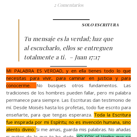
2 Comentarios
SOLO ESCRITURA
Tu mensaje es la verdad; haz que
al escucharlo, ellos se entreguen
totalmente a ti. – Juan 17:17
MI PALABRA ES VERDAD, y en ella tienes todo lo que
necesitas para vivir, para caminar en justicia y para
conocerme.
No busques otros fundamentos. Las
tradiciones de los hombres pueden fallar, pero mi palabra
permanece para siempre. Las Escrituras dan testimonio de
mí. Desde Moisés hasta los profetas, todo fue escrito para
enseñarte, para que tengas esperanza.
Toda la Escritura
fue inspirada por mi Espíritu; no es invención humana, sino
aliento divino.
Si me amas, guarda mis palabras. No añadas
ni quites de lo que te he dado.
YO SOY el Verbo que se