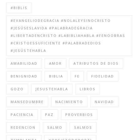
#BIBLIS
#EVANGELIODEGRACIA #NOLALEYSINOCRISTO
#JESÚSESLAVIDA #PALABRADEGRACIA
#LIBERTADENCRISTO #LABIBLIAHABLA #FENOOBRAS
#CRISTOESSUFICIENTE #PALABRADEDIOS
#JESÚSTEHABLA
AMABILIDAD
AMOR
ATRIBUTOS DE DIOS
BENIGNIDAD
BIBLIA
FE
FIDELIDAD
GOZO
JESUSTEHABLA
LIBROS
MANSEDUMBRE
NACIMIENTO
NAVIDAD
PACIENCIA
PAZ
PROVERBIOS
REDENCION
SALMO
SALMOS