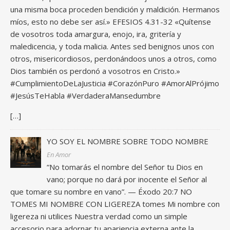
una misma boca proceden bendición y maldición. Hermanos
míos, esto no debe ser así.» EFESIOS 4.31-32 «Quítense
de vosotros toda amargura, enojo, ira, gritería y
maledicencia, y toda malicia. Antes sed benignos unos con
otros, misericordiosos, perdonándoos unos a otros, como
Dios también os perdonó a vosotros en Cristo.»
#CumplimientoDeLaJusticia #CorazónPuro #AmorAlPrójimo
#JesúsTeHabla #VerdaderaMansedumbre
[…]
YO SOY EL NOMBRE SOBRE TODO NOMBRE
En Amor
“No tomarás el nombre del Señor tu Dios en
vano; porque no dará por inocente el Señor al
que tomare su nombre en vano”. — Éxodo 20:7 NO
TOMES MI NOMBRE CON LIGEREZA tomes Mi nombre con
ligereza ni utilices Nuestra verdad como un simple
accesorio para adornar tu apariencia externa ante la