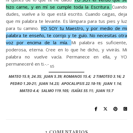
hizo carne, y en mí se cumple toda la Escritura.
Cuando
dudes, vuelve a lo que está escrito. Cuando caigas, deja
que mi palabra te levante. Es lámpara para tus pies y luz
para tu camino.
YO SOY tu Maestro, y por medio de mi
palabra te enseño, te corrijo y te guío. No necesitas otra
voz por encima de la mía.
Mi palabra es suficiente,
poderosa, eterna. Cree en lo que he dicho, y vivirás. Mi
palabra no vuelve vacía. Permanece en ella, y YO
permaneceré en ti.-.-
ti5
MATEO 15.9, 24.35; JUAN 5.39; ROMANOS 15.4; 2 TIMOTEO 3.16; 2
PEDRO 1.20-21; JUAN 14.23; APOCALIPSIS 22.18-19; JUAN 1.14;
MATEO 4.4; SALMO 119.105; ISAÍAS 55.11; JUAN 15:7
2 COMENTARIOS