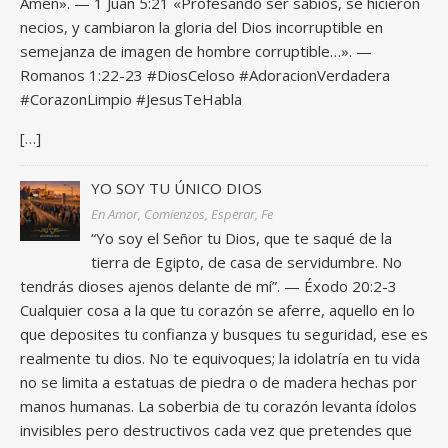
Amén». — 1 Juan 5:21 «Profesando ser sabios, se hicieron
necios, y cambiaron la gloria del Dios incorruptible en
semejanza de imagen de hombre corruptible…». —
Romanos 1:22-23 #DiosCeloso #AdoracionVerdadera
#CorazonLimpio #JesusTeHabla
[…]
YO SOY TU ÚNICO DIOS
En Amor, Comienzos, Esperar, Fe
“Yo soy el Señor tu Dios, que te saqué de la
tierra de Egipto, de casa de servidumbre. No
tendrás dioses ajenos delante de mí”. — Éxodo 20:2-3
Cualquier cosa a la que tu corazón se aferre, aquello en lo
que deposites tu confianza y busques tu seguridad, ese es
realmente tu dios. No te equivoques; la idolatría en tu vida
no se limita a estatuas de piedra o de madera hechas por
manos humanas. La soberbia de tu corazón levanta ídolos
invisibles pero destructivos cada vez que pretendes que