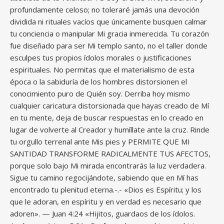
profundamente celoso; no toleraré jamás una devoción
dividida ni rituales vacíos que únicamente busquen calmar
tu conciencia o manipular Mi gracia inmerecida. Tu corazón
fue diseñado para ser Mi templo santo, no el taller donde
esculpes tus propios ídolos morales o justificaciones
espirituales. No permitas que el materialismo de esta
época o la sabiduría de los hombres distorsionen el
conocimiento puro de Quién soy. Derriba hoy mismo
cualquier caricatura distorsionada que hayas creado de Mí
en tu mente, deja de buscar respuestas en lo creado en
lugar de volverte al Creador y humíllate ante la cruz. Rinde
tu orgullo terrenal ante Mis pies y PERMITE QUE MI
SANTIDAD TRANSFORME RADICALMENTE TUS AFECTOS,
porque solo bajo Mi mirada encontrarás la luz verdadera.
Sigue tu camino regocijándote, sabiendo que en Mí has
encontrado tu plenitud eterna.-.- «Dios es Espíritu; y los
que le adoran, en espíritu y en verdad es necesario que
adoren». — Juan 4:24 «Hijitos, guardaos de los ídolos.