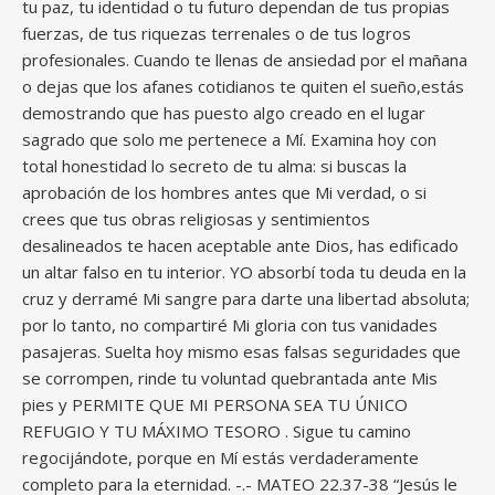
tu paz, tu identidad o tu futuro dependan de tus propias
fuerzas, de tus riquezas terrenales o de tus logros
profesionales. Cuando te llenas de ansiedad por el mañana
o dejas que los afanes cotidianos te quiten el sueño,estás
demostrando que has puesto algo creado en el lugar
sagrado que solo me pertenece a Mí. Examina hoy con
total honestidad lo secreto de tu alma: si buscas la
aprobación de los hombres antes que Mi verdad, o si
crees que tus obras religiosas y sentimientos
desalineados te hacen aceptable ante Dios, has edificado
un altar falso en tu interior. YO absorbí toda tu deuda en la
cruz y derramé Mi sangre para darte una libertad absoluta;
por lo tanto, no compartiré Mi gloria con tus vanidades
pasajeras. Suelta hoy mismo esas falsas seguridades que
se corrompen, rinde tu voluntad quebrantada ante Mis
pies y PERMITE QUE MI PERSONA SEA TU ÚNICO
REFUGIO Y TU MÁXIMO TESORO . Sigue tu camino
regocijándote, porque en Mí estás verdaderamente
completo para la eternidad. -.- MATEO 22.37-38 “Jesús le