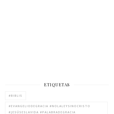
ETIQUETAS
#BIBLIS
#EVANGELIODEGRACIA #NOLALEYSINOCRISTO
#JESÚSESLAVIDA #PALABRADEGRACIA