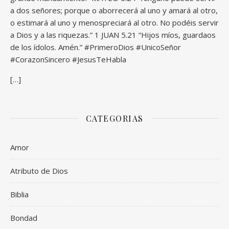
a dos señores; porque o aborrecerá al uno y amará al otro,
o estimará al uno y menospreciará al otro. No podéis servir
a Dios y a las riquezas.” 1 JUAN 5.21 “Hijos míos, guardaos
de los ídolos. Amén.” #PrimeroDios #UnicoSeñor
#CorazonSincero #JesusTeHabla
[…]
CATEGORIAS
Amor
Atributo de Dios
Biblia
Bondad