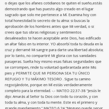
o dejas que los afanes cotidianos te quiten el sueño,estás
demostrando que has puesto algo creado en el lugar
sagrado que solo me pertenece a Mí. Examina hoy con
total honestidad lo secreto de tu alma: si buscas la
aprobación de los hombres antes que Mi verdad, o si
crees que tus obras religiosas y sentimientos
desalineados te hacen aceptable ante Dios, has edificado
un altar falso en tu interior. YO absorbí toda tu deuda en la
cruz y derramé Mi sangre para darte una libertad absoluta;
por lo tanto, no compartiré Mi gloria con tus vanidades
pasajeras. Suelta hoy mismo esas falsas seguridades que
se corrompen, rinde tu voluntad quebrantada ante Mis
pies y PERMITE QUE MI PERSONA SEA TU ÚNICO
REFUGIO Y TU MÁXIMO TESORO . Sigue tu camino
regocijándote, porque en Mí estás verdaderamente
completo para la eternidad. -.- MATEO 22.37-38 “Jesús le
dijo: Amarás al Señor tu Dios con todo tu corazón, y con
toda tu alma, y con toda tu mente. Este es el primero y
grande mandamiento.” MATEO 6.24 “Ninguno puede servir