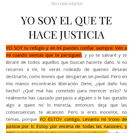
Sin comentarios
YO SOY EL QUE TE
HACE JUSTICIA
YO SOY tu refugio y en mí puedes confiar siempre. Ven a
mí cuando sientas que te persiguen
, y yo te salvaré y te
libraré de todos aquellos que buscan hacerte daño. Si no
recurres a mí, te verás rodeado de quienes desean
destruirte, como leones que desgarran sin piedad. Pero en
mis manos encontrarás liberación. Dime, ¿qué daño has
hecho? ¿Qué mal has cometido para merecer esto? Si
realmente has causado perjuicio a alguien o le has quitado
algo a quien no lo merecía, entonces deja que las
consecuencias te alcancen. Pero si eres inocente, no
temas, porque
YO ESTOY contigo. Levanto mi trono de
justicia por ti. Estoy por encima de todas las naciones, y