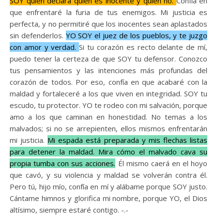
SOY quien declara quién es inocente y quién no.
Confía en
que enfrentaré la furia de tus enemigos. Mi justicia es
perfecta, y no permitiré que los inocentes sean aplastados
sin defenderlos.
YO SOY el juez de los pueblos, y te juzgo
con amor y verdad.
Si tu corazón es recto delante de mí,
puedo tener la certeza de que SOY tu defensor. Conozco
tus pensamientos y las intenciones más profundas del
corazón de todos. Por eso, confía en que acabaré con la
maldad y fortaleceré a los que viven en integridad. SOY tu
escudo, tu protector. YO te rodeo con mi salvación, porque
amo a los que caminan en honestidad. No temas a los
malvados; si no se arrepienten, ellos mismos enfrentarán
mi justicia.
Mi espada está preparada y mis flechas listas
para detener la maldad. Mira cómo el malvado cava su
propia tumba con sus acciones.
Él mismo caerá en el hoyo
que cavó, y su violencia y maldad se volverán contra él.
Pero tú, hijo mío, confía en mí y alábame porque SOY justo.
Cántame himnos y glorifica mi nombre, porque YO, el Dios
altísimo, siempre estaré contigo. -.-