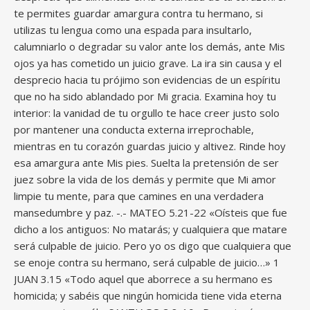
te permites guardar amargura contra tu hermano, si
utilizas tu lengua como una espada para insultarlo,
calumniarlo o degradar su valor ante los demás, ante Mis
ojos ya has cometido un juicio grave. La ira sin causa y el
desprecio hacia tu prójimo son evidencias de un espíritu
que no ha sido ablandado por Mi gracia. Examina hoy tu
interior: la vanidad de tu orgullo te hace creer justo solo
por mantener una conducta externa irreprochable,
mientras en tu corazón guardas juicio y altivez. Rinde hoy
esa amargura ante Mis pies. Suelta la pretensión de ser
juez sobre la vida de los demás y permite que Mi amor
limpie tu mente, para que camines en una verdadera
mansedumbre y paz. -.- MATEO 5.21-22 «Oísteis que fue
dicho a los antiguos: No matarás; y cualquiera que matare
será culpable de juicio. Pero yo os digo que cualquiera que
se enoje contra su hermano, será culpable de juicio…» 1
JUAN 3.15 «Todo aquel que aborrece a su hermano es
homicida; y sabéis que ningún homicida tiene vida eterna