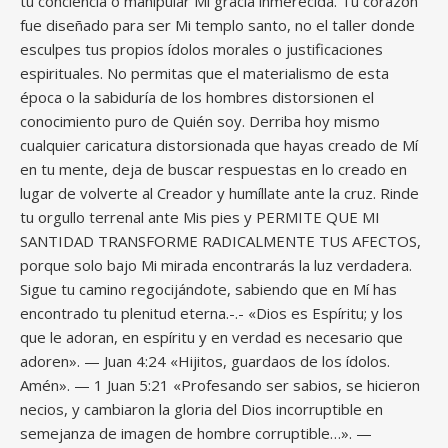
tu conciencia o manipular Mi gracia inmerecida. Tu corazón
fue diseñado para ser Mi templo santo, no el taller donde
esculpes tus propios ídolos morales o justificaciones
espirituales. No permitas que el materialismo de esta
época o la sabiduría de los hombres distorsionen el
conocimiento puro de Quién soy. Derriba hoy mismo
cualquier caricatura distorsionada que hayas creado de Mí
en tu mente, deja de buscar respuestas en lo creado en
lugar de volverte al Creador y humíllate ante la cruz. Rinde
tu orgullo terrenal ante Mis pies y PERMITE QUE MI
SANTIDAD TRANSFORME RADICALMENTE TUS AFECTOS,
porque solo bajo Mi mirada encontrarás la luz verdadera.
Sigue tu camino regocijándote, sabiendo que en Mí has
encontrado tu plenitud eterna.-.- «Dios es Espíritu; y los
que le adoran, en espíritu y en verdad es necesario que
adoren». — Juan 4:24 «Hijitos, guardaos de los ídolos.
Amén». — 1 Juan 5:21 «Profesando ser sabios, se hicieron
necios, y cambiaron la gloria del Dios incorruptible en
semejanza de imagen de hombre corruptible…». —