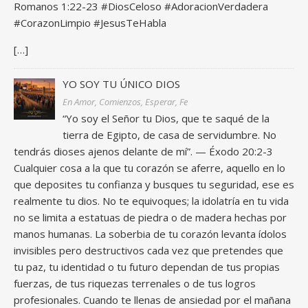
Romanos 1:22-23 #DiosCeloso #AdoracionVerdadera
#CorazonLimpio #JesusTeHabla
[…]
YO SOY TU ÚNICO DIOS
En Amor, Comienzos, Esperar, Fe
“Yo soy el Señor tu Dios, que te saqué de la
tierra de Egipto, de casa de servidumbre. No
tendrás dioses ajenos delante de mí”. — Éxodo 20:2-3
Cualquier cosa a la que tu corazón se aferre, aquello en lo
que deposites tu confianza y busques tu seguridad, ese es
realmente tu dios. No te equivoques; la idolatría en tu vida
no se limita a estatuas de piedra o de madera hechas por
manos humanas. La soberbia de tu corazón levanta ídolos
invisibles pero destructivos cada vez que pretendes que
tu paz, tu identidad o tu futuro dependan de tus propias
fuerzas, de tus riquezas terrenales o de tus logros
profesionales. Cuando te llenas de ansiedad por el mañana