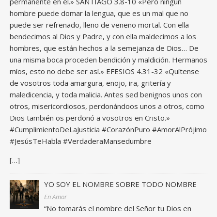
permanente en él.» SANTIAGO 3.8-10 «Pero ningún
hombre puede domar la lengua, que es un mal que no
puede ser refrenado, lleno de veneno mortal. Con ella
bendecimos al Dios y Padre, y con ella maldecimos a los
hombres, que están hechos a la semejanza de Dios… De
una misma boca proceden bendición y maldición. Hermanos
míos, esto no debe ser así.» EFESIOS 4.31-32 «Quítense
de vosotros toda amargura, enojo, ira, gritería y
maledicencia, y toda malicia. Antes sed benignos unos con
otros, misericordiosos, perdonándoos unos a otros, como
Dios también os perdonó a vosotros en Cristo.»
#CumplimientoDeLaJusticia #CorazónPuro #AmorAlPrójimo
#JesúsTeHabla #VerdaderaMansedumbre
[…]
YO SOY EL NOMBRE SOBRE TODO NOMBRE
En Amor
“No tomarás el nombre del Señor tu Dios en